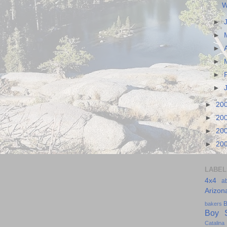
W
►
►
►
►
►
►
►
20
►
20
►
20
►
20
LABEL
4x4
a
Arizon
B
bakers
Boy S
Catalina