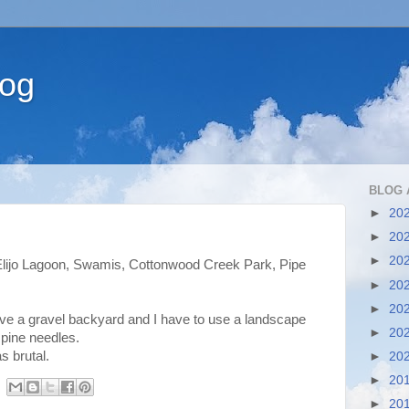
log
BLOG 
►
20
►
20
►
20
 Elijo Lagoon, Swamis, Cottonwood Creek Park, Pipe
►
20
►
20
e a gravel backyard and I have to use a landscape
►
20
 pine needles.
s brutal.
►
20
►
20
►
20